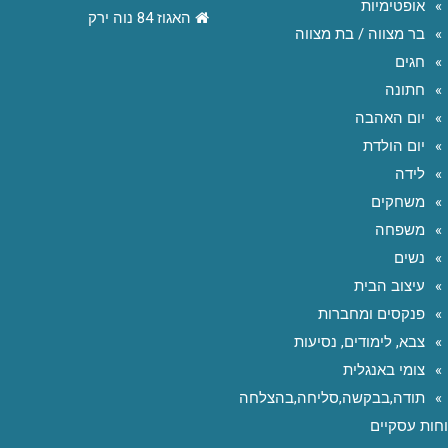
אופטימיות
האגוז 84 נוה ירק
בר מצווה / בת מצווה
חגים
חתונה
יום האהבה
יום הולדת
לידה
משחקים
משפחה
נשים
עיצוב הבית
פנקסים ומחברות
צבא, לימודים, נסיעות
צומי באנגלית
תודה,בבקשה,סליחה,בהצלחה
חות עסקיים