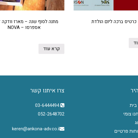
כרטיס ברכה ליום הולדת
מתנה לסוף שנה – מארז וודקה 
אספרסו – NOVA
וד
קרא עוד
היר
צרו איתנו קשר
בית
03-6444494
נו צומי
052-2648702
ג
keren@ankona-adv.co.il
חות פרטיים