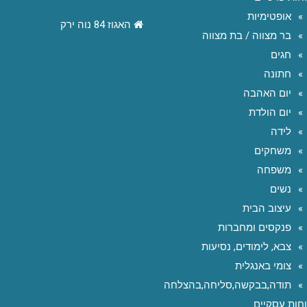
אופטימיות
האגוז 84 נוה ירק
בר מצווה / בת מצווה
חגים
חתונה
יום האהבה
יום הולדת
לידה
משחקים
משפחה
נשים
עיצוב הבית
פנקסים ומחברות
צבא, לימודים, נסיעות
צומי באנגלית
תודה,בבקשה,סליחה,בהצלחה
חות עסקיים