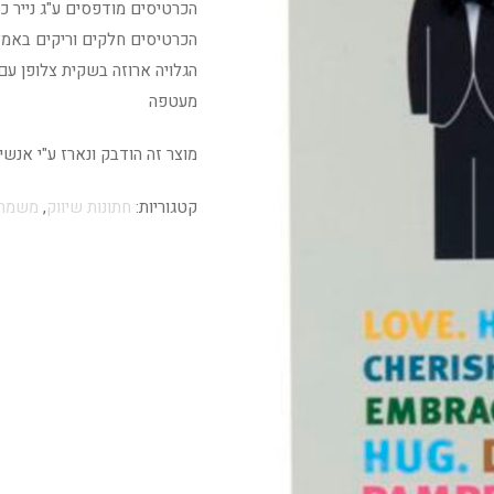
הכרטיסים מודפסים ע"ג נייר כרומו 350 גר' גימור ל
הכרטיסים חלקים וריקים באמצ
הגלויה ארוזה בשקית צלופן עם
מעטפה
מוצר זה הודבק ונארז ע"י אנש
קטגוריות:
חתונות שיווק
,
משמחי