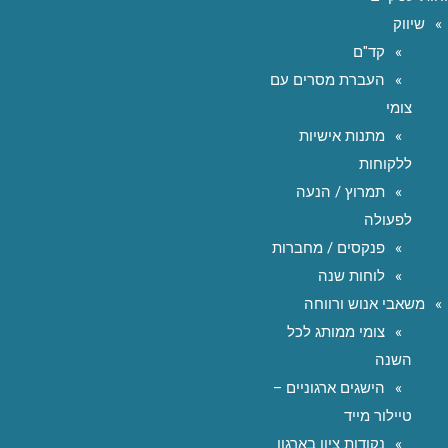
שיווק
קד"ם
העברת מסרים עם
צומי
מתנות אישיות
ללקוחות
תמרוץ / הנעה
לפעולה
פנקסים / מחברות
לוחות שנה
משאבי אנוש ורווחה
צומי ממותג לכל
השנה
הישגים ארגוניים –
טיילור מייד
נקודות ציון בארגון