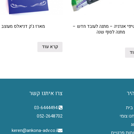
יפי אנרגיה – מתנה לעובד חדש –
מארז ג'ק דניאלס מעוצב
מתנה לסוף שנה
קרא עוד
וד
היר
צרו איתנו קשר
בית
03-6444494
נו צומי
052-2648702
ג
keren@ankona-adv.co.il
חות פרטיים