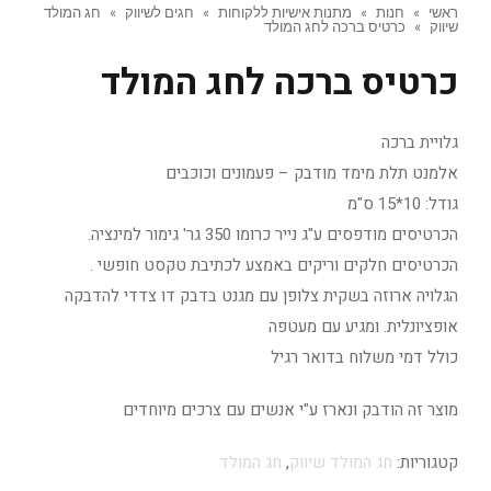
ראשי
»
חנות
»
מתנות אישיות ללקוחות
»
חגים לשיווק
»
חג המולד
שיווק
»
כרטיס ברכה לחג המולד
כרטיס ברכה לחג המולד
גלויית ברכה
אלמנט תלת מימד מודבק – פעמונים וכוכבים
גודל: 10*15 ס"מ
הכרטיסים מודפסים ע"ג נייר כרומו 350 גר' גימור למינציה.
הכרטיסים חלקים וריקים באמצע לכתיבת טקסט חופשי .
הגלויה ארוזה בשקית צלופן עם מגנט בדבק דו צדדי להדבקה
אופציונלית. ומגיע עם מעטפה
כולל דמי משלוח בדואר רגיל
מוצר זה הודבק ונארז ע"י אנשים עם צרכים מיוחדים
קטגוריות:
חג המולד שיווק
,
חג המולד