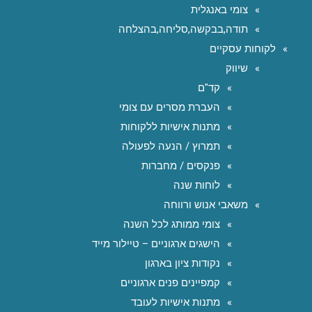
צומי באנגלית
תודה,בבקשה,סליחה,בהצלחה
לקוחות עסקיים
שיווק
קד"ם
העברת מסרים עם צומי
מתנות אישיות ללקוחות
תמרוץ / הנעה לפעולה
פנקסים / מחברות
לוחות שנה
משאבי אנוש ורווחה
צומי ממותג לכל השנה
הישגים ארגוניים – טיילור מייד
נקודות ציון בארגון
קמפיינים פנים ארגוניים
מתנות אישיות לעובד