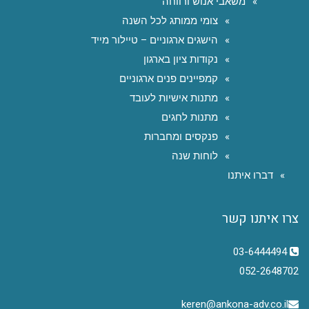
משאבי אנוש ורווחה
צומי ממותג לכל השנה
הישגים ארגוניים – טיילור מייד
נקודות ציון בארגון
קמפיינים פנים ארגוניים
מתנות אישיות לעובד
מתנות לחגים
פנקסים ומחברות
לוחות שנה
דברו איתנו
צרו איתנו קשר
03-6444494
052-2648702
keren@ankona-adv.co.il