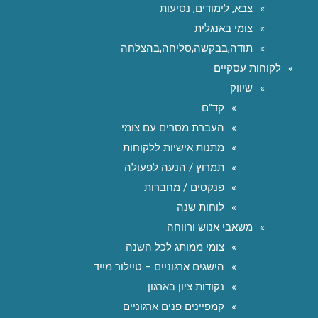
צבא, לימודים, נסיעות
צומי באנגלית
תודה,בבקשה,סליחה,בהצלחה
לקוחות עסקיים
שיווק
קד"ם
העברת מסרים עם צומי
מתנות אישיות ללקוחות
תמרוץ / הנעה לפעולה
פנקסים / מחברות
לוחות שנה
משאבי אנוש ורווחה
צומי ממותג לכל השנה
הישגים ארגוניים – טיילור מייד
נקודות ציון בארגון
קמפיינים פנים ארגוניים