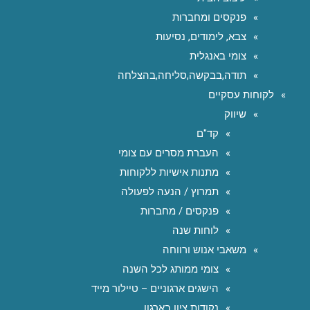
פנקסים ומחברות
צבא, לימודים, נסיעות
צומי באנגלית
תודה,בבקשה,סליחה,בהצלחה
לקוחות עסקיים
שיווק
קד"ם
העברת מסרים עם צומי
מתנות אישיות ללקוחות
תמרוץ / הנעה לפעולה
פנקסים / מחברות
לוחות שנה
משאבי אנוש ורווחה
צומי ממותג לכל השנה
הישגים ארגוניים – טיילור מייד
נקודות ציון בארגון