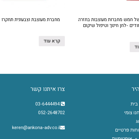
ל חמש מחברות מעוצבות בחזרה
מחברת מעוצבת וצבעונית תחקרו –
ודים -לחן חינוך וטיפול שיקום
קרא עוד
וד
היר
צרו איתנו קשר
בית
03-6444494
נו צומי
052-2648702
ג
keren@ankona-adv.co.il
חות פרטיים
אופטימיות