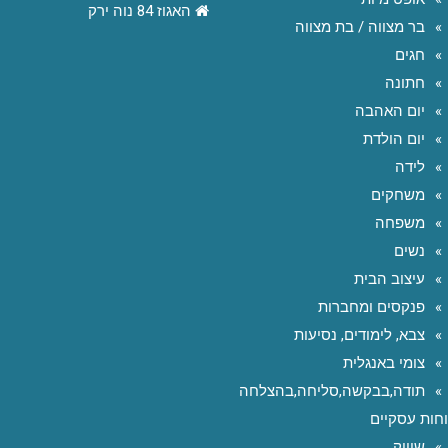
האגוז 84 נוה ירק
בר מצווה / בת מצווה
חגים
חתונה
יום האהבה
יום הולדת
לידה
משחקים
משפחה
נשים
עיצוב הבית
פנקסים ומחברות
צבא, לימודים, נסיעות
צומי באנגלית
תודה,בבקשה,סליחה,בהצלחה
חות עסקיים
שיווק