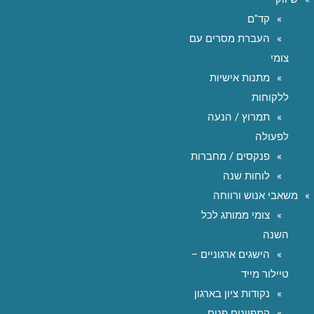
קד"ם
העברת מסרים עם
צומי
מתנות אישיות
ללקוחות
תמרוץ / הנעה
לפעולה
פנקסים / מחברות
לוחות שנה
משאבי אנוש ורווחה
צומי ממותג לכל
השנה
הישגים ארגוניים –
טיילור מייד
נקודות ציון בארגון
קמפיינים פנים