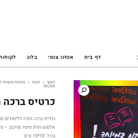
P
דף בית
אנחנו צומי
בלוג
לקוחות
ראשי
»
חנות
»
מתנות אישיות ל
NOVA
כרטיס ברכה חזר
גלויית ברכה חזרה ללימודים ממותג ע
אלמנט תלת מימד מודבק – סו
גודל: 10*15 ס"מ