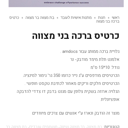
ראשי
»
חנות
»
מתנות אישיות לעובד
»
בת מצווה בר מצווה
»
כרטיס
ברכה בני מצווה
כרטיס ברכה בני מצווה
גלויית ברכה ממותג עבור amdocs .
אלמנט תלת מימד מודבק- נר
גודל: 10*15 ס"מ
הכרטיסים מודפסים ע"ג נייר כרומו 350 גר' גימור למינציה.
הכרטיסים חלקים וריקים מאחור לכתיבת טקסט חופשי .
הגלויה ארוזה בשקית צלופן עם מגנט בדבק דו צדדי להדבקה
אופציונלית
מוצר זה הודבק ונארז ע"י אנשים עם צרכים מיוחדים
קטגוריות:
בת מצווה, בר מצווה שיווק
,
משמחים עובדים
,
בת מצווה בר