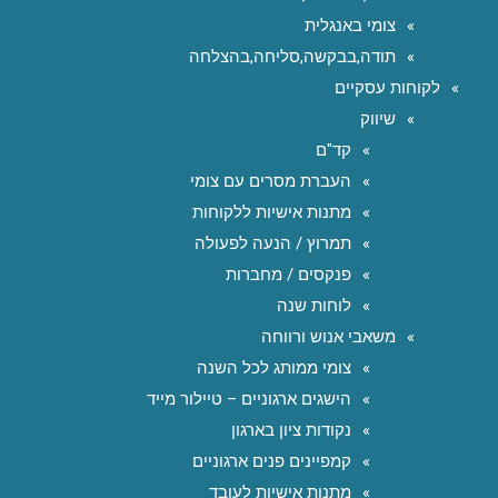
צומי באנגלית
תודה,בבקשה,סליחה,בהצלחה
לקוחות עסקיים
שיווק
קד"ם
העברת מסרים עם צומי
מתנות אישיות ללקוחות
תמרוץ / הנעה לפעולה
פנקסים / מחברות
לוחות שנה
משאבי אנוש ורווחה
צומי ממותג לכל השנה
הישגים ארגוניים – טיילור מייד
נקודות ציון בארגון
קמפיינים פנים ארגוניים
מתנות אישיות לעובד