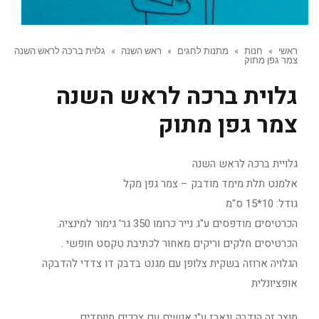
ראשי
»
חנות
»
מתנות לחגים
»
ראש השנה
»
גלוית ברכה לראש השנה
צמר גפן מתוק
גלוית ברכה לראש השנה
צמר גפן מתוק
גלויית ברכה לראש השנה
אלמנט תלת מימד מודבק – צמר גפן מקל
גודל: 10*15 ס"מ
הכרטיסים מודפסים ע"ג נייר כרומו 350 גר' גימור למינציה.
הכרטיסים חלקים וריקים מאחור לכתיבת טקסט חופשי .
הגלויה ארוזה בשקית צלופן עם מגנט בדבק דו צדדי להדבקה
אופציונלית
מוצר זה הודבק ונארז ע"י אנשים עם צרכים מיוחדים