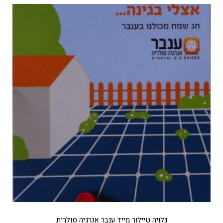
גלויה טיילור מייד ענבר אנרגיה סולרית