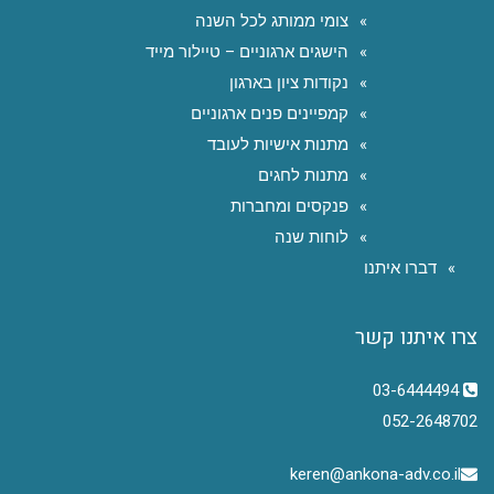
צומי ממותג לכל השנה
הישגים ארגוניים – טיילור מייד
נקודות ציון בארגון
קמפיינים פנים ארגוניים
מתנות אישיות לעובד
מתנות לחגים
פנקסים ומחברות
לוחות שנה
דברו איתנו
צרו איתנו קשר
03-6444494
052-2648702
keren@ankona-adv.co.il