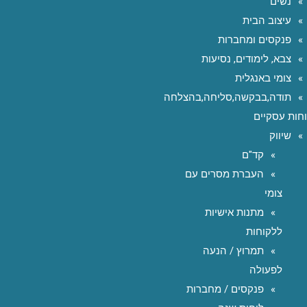
נשים
עיצוב הבית
פנקסים ומחברות
צבא, לימודים, נסיעות
צומי באנגלית
תודה,בבקשה,סליחה,בהצלחה
חות עסקיים
שיווק
קד"ם
העברת מסרים עם
צומי
מתנות אישיות
ללקוחות
תמרוץ / הנעה
לפעולה
פנקסים / מחברות