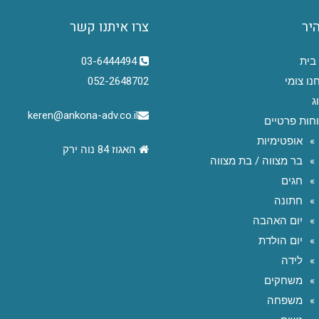
היר
צרו איתנו קשר
בית
03-6444494
נו צומי
052-2648702
ג
keren@ankona-adv.co.il
חות פרטיים
אופטימיות
האגוז 84 נוה ירק
בר מצווה / בת מצווה
חגים
חתונה
יום האהבה
יום הולדת
לידה
משחקים
משפחה