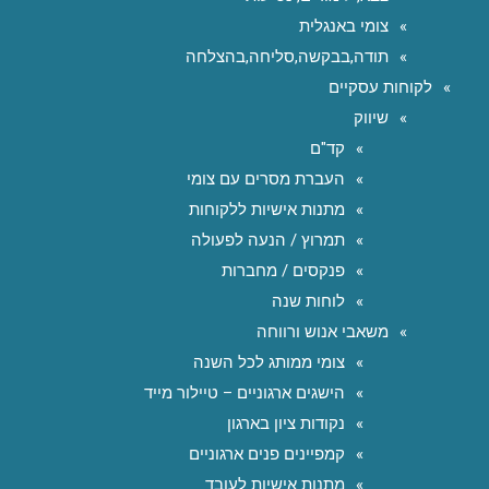
צומי באנגלית
תודה,בבקשה,סליחה,בהצלחה
לקוחות עסקיים
שיווק
קד"ם
העברת מסרים עם צומי
מתנות אישיות ללקוחות
תמרוץ / הנעה לפעולה
פנקסים / מחברות
לוחות שנה
משאבי אנוש ורווחה
צומי ממותג לכל השנה
הישגים ארגוניים – טיילור מייד
נקודות ציון בארגון
קמפיינים פנים ארגוניים
מתנות אישיות לעובד