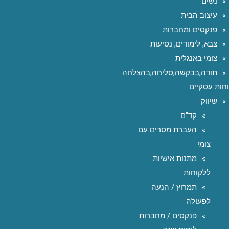
נשים
עיצוב הבית
פנקסים ומחברות
צבא, לימודים, נסיעות
צומי באנגלית
תודה,בבקשה,סליחה,בהצלחה
חות עסקיים
שיווק
קד"ם
העברת מסרים עם
צומי
מתנות אישיות
ללקוחות
תמרוץ / הנעה
לפעולה
פנקסים / מחברות