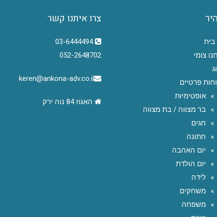
היר
צרו איתנו קשר
בית
03-6444494
נו צומי
052-2648702
ג
keren@ankona-adv.co.il
חות פרטיים
אופטימיות
האגוז 84 נוה ירק
בר מצווה / בת מצווה
חגים
חתונה
יום האהבה
יום הולדת
לידה
משחקים
משפחה